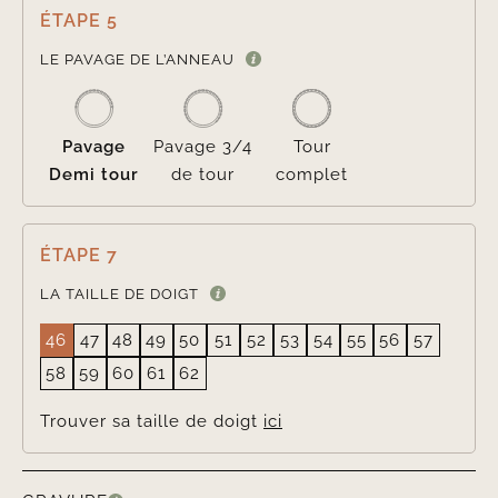
ÉTAPE 5

LE PAVAGE DE L’ANNEAU
Pavage
Pavage 3/4
Tour
Demi tour
de tour
complet
ÉTAPE 7
LA TAILLE DE DOIGT
46
47
48
49
50
51
52
53
54
55
56
57
58
59
60
61
62
Trouver sa taille de doigt
ici