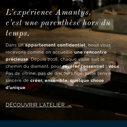
L’expérience Amantys,
c’est une parenthèse hors du
temps.
Dans un
appartement confidentiel
, nous vous
recevons comme on accueille
une rencontre
précieuse
. Depuis 2018, chaque visite suit le
chemin du diamant, pour
révéler l’essentiel : vous
.
Pas de vitrine, pas de discours figé, juste l’envie
sincère de
créer, ensemble, quelque chose
d’unique
.
DÉCOUVRIR L’ATELIER