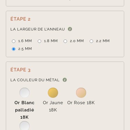
ÉTAPE 2

LA LARGEUR DE L’ANNEAU
1.6 MM
1.8 MM
2.0 MM
2.2 MM
2.5 MM
ÉTAPE 3

LA COULEUR DU MÉTAL
Or Blanc
Or Jaune
Or Rose 18K
palladié
18K
18K