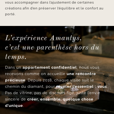
vous accompagner dans l’ajustement de certaines
créations afin d’en préserver l’équilibre et le confort au
porté.
L’expérience Amantys,
c’est une parenthèse hors du
temps.
Dans un
appartement confidentiel
, nous vous
recevons comme on accueille
une rencontre
précieuse
. Depuis 2018, chaque visite suit le
chemin du diamant, pour
révéler l’essentiel : vous
.
Pas de vitrine, pas de discours figé, juste l’envie
sincère de
créer, ensemble, quelque chose
d’unique
.