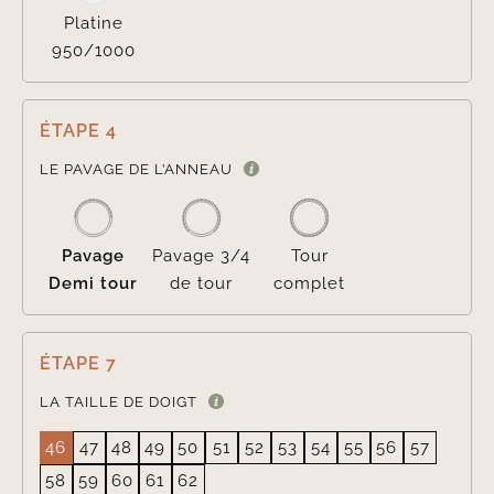
Platine
950/1000
ÉTAPE 4

LE PAVAGE DE L’ANNEAU
Pavage
Pavage 3/4
Tour
Demi tour
de tour
complet
ÉTAPE 7
LA TAILLE DE DOIGT
46
47
48
49
50
51
52
53
54
55
56
57
58
59
60
61
62