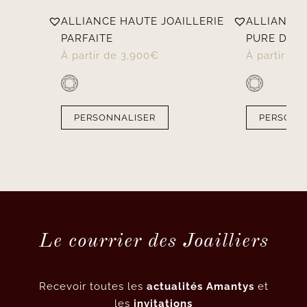
ALLIANCE HAUTE JOAILLERIE
ALLIANCE
PARFAITE
PURE DIA
À partir de
3,900
€
À partir de
PERSONNALISER
PERSONN
Le courrier des Joailliers
Recevoir toutes les
actualités Amantys
et
les
invitations