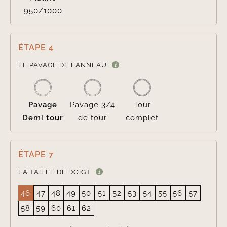
950/1000
ÉTAPE 4

LE PAVAGE DE L’ANNEAU
Pavage
Pavage 3/4
Tour
Demi tour
de tour
complet
ÉTAPE 7
LA TAILLE DE DOIGT
46
47
48
49
50
51
52
53
54
55
56
57
58
59
60
61
62