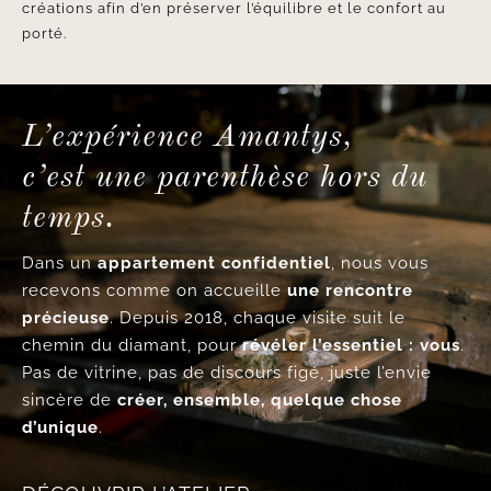
créations afin d’en préserver l’équilibre et le confort au
porté.
L’expérience Amantys,
c’est une parenthèse hors du
temps.
Dans un
appartement confidentiel
, nous vous
recevons comme on accueille
une rencontre
précieuse
. Depuis 2018, chaque visite suit le
chemin du diamant, pour
révéler l’essentiel : vous
.
Pas de vitrine, pas de discours figé, juste l’envie
sincère de
créer, ensemble, quelque chose
d’unique
.