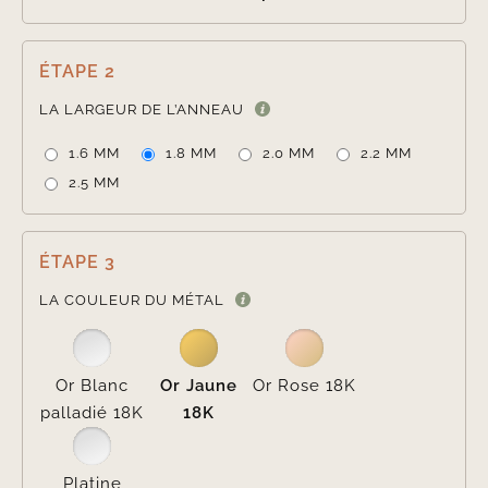
ÉTAPE 2

LA LARGEUR DE L’ANNEAU
1.6 MM
1.8 MM
2.0 MM
2.2 MM
2.5 MM
ÉTAPE 3

LA COULEUR DU MÉTAL
Or Blanc
Or Jaune
Or Rose 18K
palladié 18K
18K
Platine